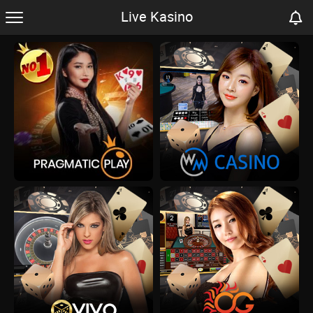
Live Kasino