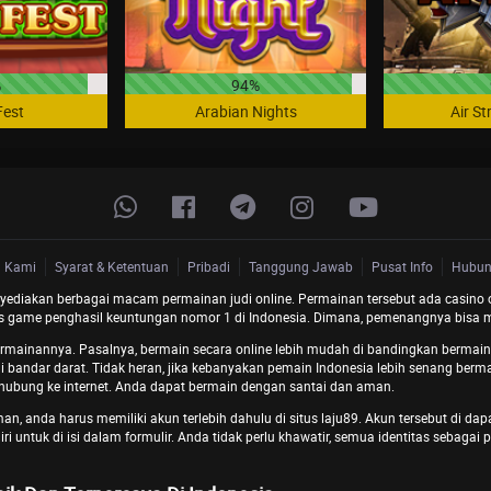
%
94%
Fest
Arabian Nights
Air St
g Kami
Syarat & Ketentuan
Pribadi
Tanggung Jawab
Pusat Info
Hubun
yediakan berbagai macam permainan judi online. Permainan tersebut ada casino on
tus game penghasil keuntungan nomor 1 di Indonesia. Dimana, pemenangnya bisa 
ainannya. Pasalnya, bermain secara online lebih mudah di bandingkan bermain off
i bandar darat. Tidak heran, jika kebanyakan pemain Indonesia lebih senang berm
rhubung ke internet. Anda dapat bermain dengan santai dan aman.
 anda harus memiliki akun terlebih dahulu di situs laju89. Akun tersebut di da
i untuk di isi dalam formulir. Anda tidak perlu khawatir, semua identitas sebaga