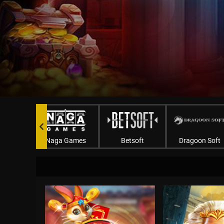
ames
Naga Games
Betsoft
Dragoon Soft