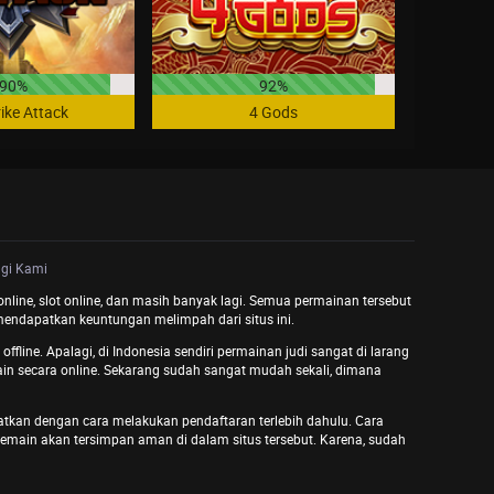
90%
92%
rike Attack
4 Gods
gi Kami
line, slot online, dan masih banyak lagi. Semua permainan tersebut
mendapatkan keuntungan melimpah dari situs ini.
line. Apalagi, di Indonesia sendiri permainan judi sangat di larang
ain secara online. Sekarang sudah sangat mudah sekali, dimana
patkan dengan cara melakukan pendaftaran terlebih dahulu. Cara
i pemain akan tersimpan aman di dalam situs tersebut. Karena, sudah