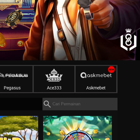
Pegasus
Ace333
Askmebet