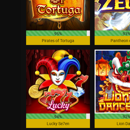
95%
93
Pirates of Tortuga
Pantheon 
94%
92
Lucky Se7en
Lion D