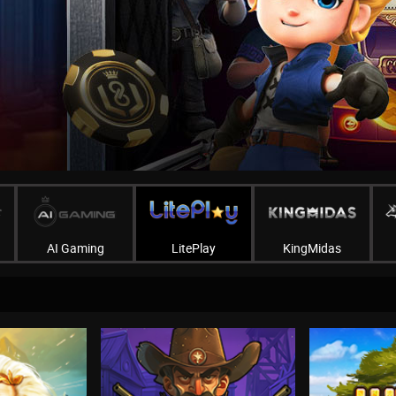
AI Gaming
LitePlay
KingMidas