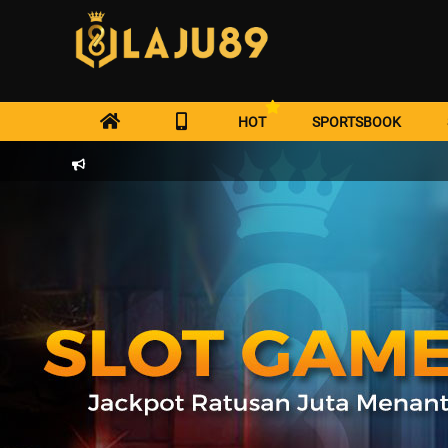
HOT
SPORTSBOOK