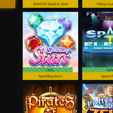
WANTED Dead or Alive
Viking Gu
90%
94
Sparkling Stars
Space F