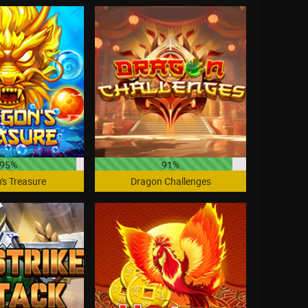
95%
91%
's Treasure
Dragon Challenges