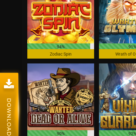
94%
91
Zodiac Spin
Wrath of 
90%
92