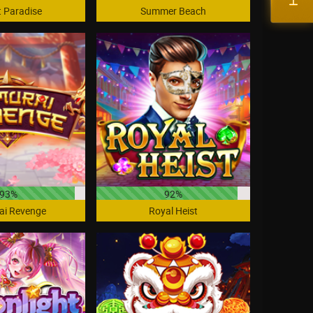
 Paradise
Summer Beach
93%
92%
ai Revenge
Royal Heist