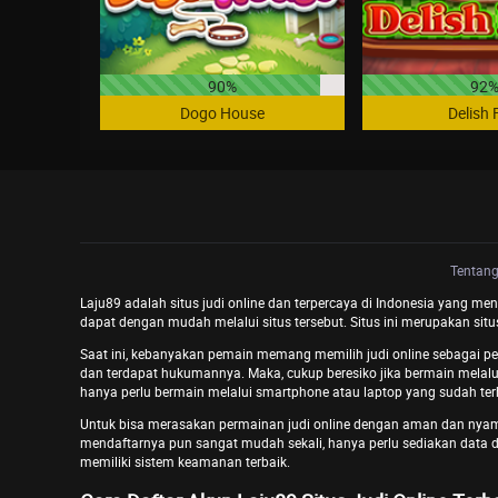
90%
92
Dogo House
Delish 
Tentan
Laju89
adalah situs
judi online
dan terpercaya di Indonesia yang men
dapat dengan mudah melalui situs tersebut. Situs ini merupakan si
Saat ini, kebanyakan pemain memang memilih judi online sebagai perm
dan terdapat hukumannya. Maka, cukup beresiko jika bermain melalu
hanya perlu bermain melalui smartphone atau laptop yang sudah te
Untuk bisa merasakan permainan judi online dengan aman dan nyaman,
mendaftarnya pun sangat mudah sekali, hanya perlu sediakan data dir
memiliki sistem keamanan terbaik.